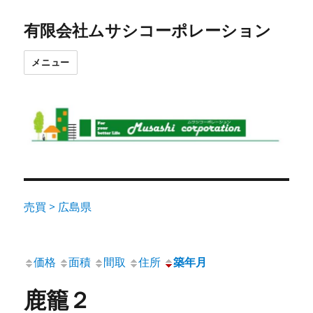
有限会社ムサシコーポレーション
メニュー
売買 > 広島県
価格
面積
間取
住所
築年月
鹿籠２