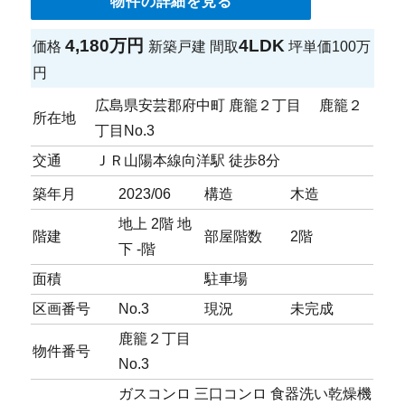
物件の詳細を見る
4,180万円
4LDK
価格
新築戸建
間取
坪単価
100万
円
広島県安芸郡府中町 鹿籠２丁目 鹿籠２
所在地
丁目No.3
交通
ＪＲ山陽本線向洋駅 徒歩8分
築年月
2023/06
構造
木造
地上 2階 地
階建
部屋階数
2階
下 -階
面積
駐車場
区画番号
No.3
現況
未完成
鹿籠２丁目
物件番号
No.3
ガスコンロ
三口コンロ
食器洗い乾燥機