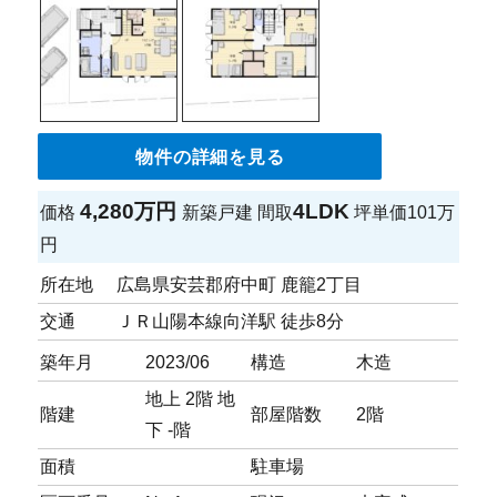
物件の詳細を見る
4,280万円
4LDK
価格
新築戸建
間取
坪単価
101万
円
所在地
広島県安芸郡府中町 鹿籠2丁目
交通
ＪＲ山陽本線向洋駅 徒歩8分
築年月
2023/06
構造
木造
地上 2階 地
階建
部屋階数
2階
下 -階
面積
駐車場