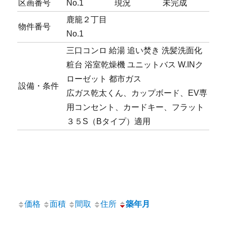
区画番号
No.1
現況
未完成
鹿籠２丁目
物件番号
No.1
三口コンロ
給湯
追い焚き
洗髪洗面化
粧台
浴室乾燥機
ユニットバス
W.INク
ローゼット
都市ガス
設備・条件
広ガス乾太くん、カップボード、EV専
用コンセント、カードキー、フラット
３５S（Bタイプ）適用
価格
面積
間取
住所
築年月