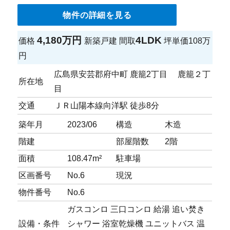
物件の詳細を見る
4,180万円
4LDK
価格
新築戸建
間取
坪単価
108万
円
広島県安芸郡府中町 鹿籠2丁目 鹿籠２丁
所在地
目
交通
ＪＲ山陽本線向洋駅 徒歩8分
築年月
2023/06
構造
木造
階建
部屋階数
2階
面積
108.47m²
駐車場
区画番号
No.6
現況
物件番号
No.6
ガスコンロ
三口コンロ
給湯
追い焚き
設備・条件
シャワー
浴室乾燥機
ユニットバス
温