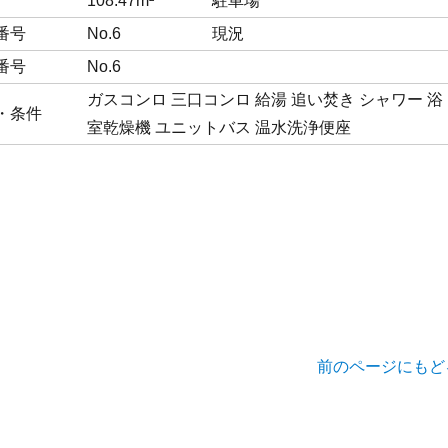
108.47m²
駐車場
番号
No.6
現況
番号
No.6
ガスコンロ
三口コンロ
給湯
追い焚き
シャワー
浴
・条件
室乾燥機
ユニットバス
温水洗浄便座
前のページにもど