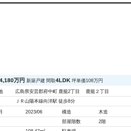
4,180万円
4LDK
新築戸建
間取
坪単価
108万円
地
広島県安芸郡府中町 鹿籠2丁目 鹿籠２丁目
ＪＲ山陽本線向洋駅 徒歩8分
月
2023/06
構造
木造
部屋階数
2階