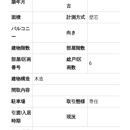
築年月
古
面積
計測方式
壁芯
バルコニ
向き
ー
建物階数
部屋階数
部屋/区画
総戸/区
6
番号
画数
建物構造
木造
間取内容
駐車場
取引態様
専任
引渡/入居
現況
時期