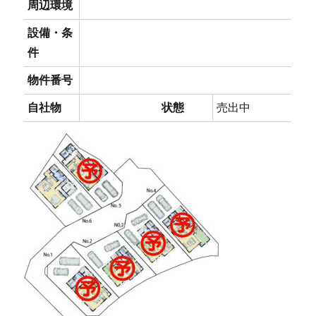
周辺環境
設備・条
件
物件番号
自社物
状態
売出中