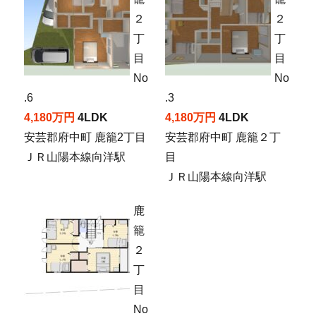
２
２
丁
丁
目
目
No
No
.6
.3
4,180万円
4LDK
4,180万円
4LDK
安芸郡府中町 鹿籠2丁目
安芸郡府中町 鹿籠２丁
ＪＲ山陽本線向洋駅
目
ＪＲ山陽本線向洋駅
鹿
籠
２
丁
目
No