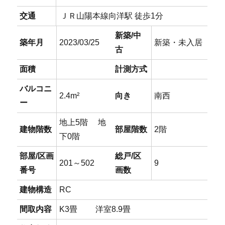
交通
ＪＲ山陽本線向洋駅 徒歩1分
新築/中
築年月
2023/03/25
新築・未入居
古
面積
計測方式
バルコニ
2.4m²
向き
南西
ー
地上5階 地
建物階数
部屋階数
2階
下0階
部屋/区画
総戸/区
201～502
9
番号
画数
建物構造
RC
間取内容
K3畳 洋室8.9畳