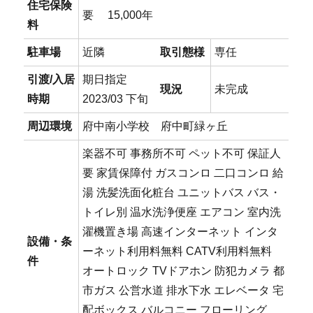
住宅保険
要 15,000年
料
駐車場
近隣
取引態様
専任
引渡/入居
期日指定
現況
未完成
時期
2023/03 下旬
周辺環境
府中南小学校 府中町緑ヶ丘
楽器不可
事務所不可
ペット不可
保証人
要
家賃保障付
ガスコンロ
二口コンロ
給
湯
洗髪洗面化粧台
ユニットバス
バス・
トイレ別
温水洗浄便座
エアコン
室内洗
濯機置き場
高速インターネット
インタ
設備・条
ーネット利用料無料
CATV利用料無料
件
オートロック
TVドアホン
防犯カメラ
都
市ガス
公営水道
排水下水
エレベータ
宅
配ボックス
バルコニー
フローリング